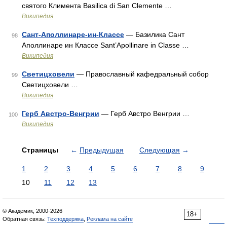
святого Климента Basilica di San Clemente …
Википедия
Сант-Аполлинаре-ин-Классе
— Базилика Сант
98
Аполлинаре ин Классе Sant’Apollinare in Classe …
Википедия
Светицховели
— Православный кафедральный собор
99
Светицховели …
Википедия
Герб Австро-Венгрии
— Герб Австро Венгрии …
100
Википедия
Страницы
←
Предыдущая
Следующая
→
1
2
3
4
5
6
7
8
9
10
11
12
13
© Академик, 2000-2026
18+
Обратная связь:
Техподдержка
,
Реклама на сайте