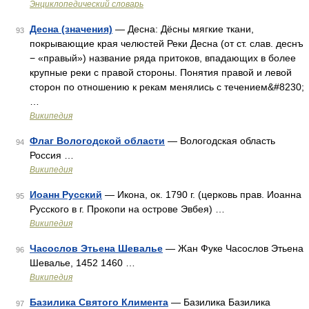
Энциклопедический словарь
Десна (значения)
— Десна: Дёсны мягкие ткани,
93
покрывающие края челюстей Реки Десна (от ст. слав. деснъ
− «правый») название ряда притоков, впадающих в более
крупные реки с правой стороны. Понятия правой и левой
сторон по отношению к рекам менялись с течением&#8230;
…
Википедия
Флаг Вологодской области
— Вологодская область
94
Россия …
Википедия
Иоанн Русский
— Икона, ок. 1790 г. (церковь прав. Иоанна
95
Русского в г. Прокопи на острове Эвбея) …
Википедия
Часослов Этьена Шевалье
— Жан Фуке Часослов Этьена
96
Шевалье, 1452 1460 …
Википедия
Базилика Святого Климента
— Базилика Базилика
97