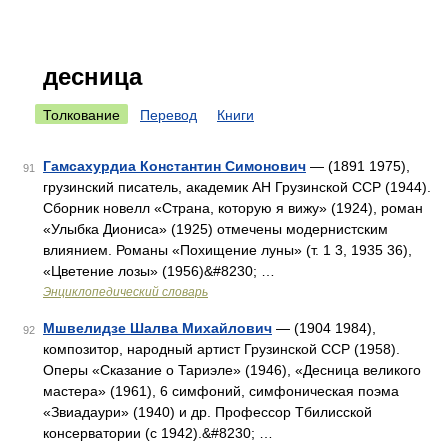
десница
Толкование
Перевод
Книги
Гамсахурдиа Константин Симонович
— (1891 1975),
91
грузинский писатель, академик АН Грузинской ССР (1944).
Сборник новелл «Страна, которую я вижу» (1924), роман
«Улыбка Диониса» (1925) отмечены модернистским
влиянием. Романы «Похищение луны» (т. 1 3, 1935 36),
«Цветение лозы» (1956)&#8230; …
Энциклопедический словарь
Мшвелидзе Шалва Михайлович
— (1904 1984),
92
композитор, народный артист Грузинской ССР (1958).
Оперы «Сказание о Тариэле» (1946), «Десница великого
мастера» (1961), 6 симфоний, симфоническая поэма
«Звиадаури» (1940) и др. Профессор Тбилисской
консерватории (с 1942).&#8230; …